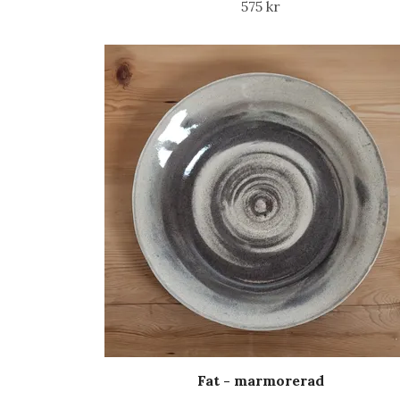
575 kr
Fat - marmorerad