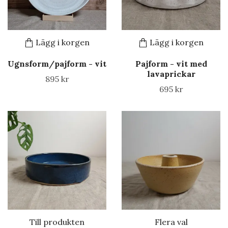
Lägg i korgen
Lägg i korgen
Ugnsform/pajform - vit
Pajform - vit med
lavaprickar
895 kr
695 kr
Till produkten
Flera val