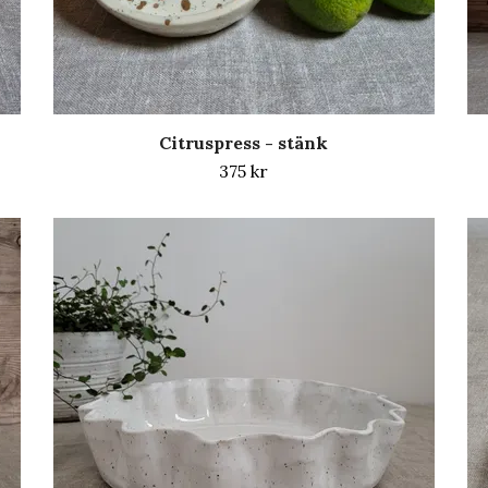
Citruspress - stänk
375 kr