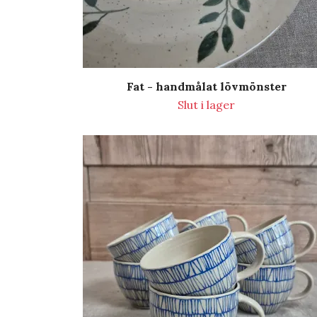
Fat - handmålat lövmönster
Slut i lager