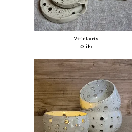
Vitlöksriv
225 kr