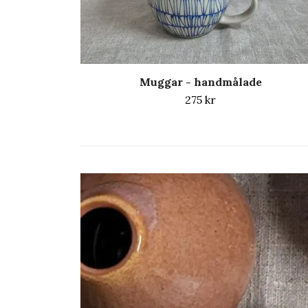
Muggar - handmålade
275 kr