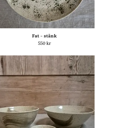
Fat - stänk
550 kr