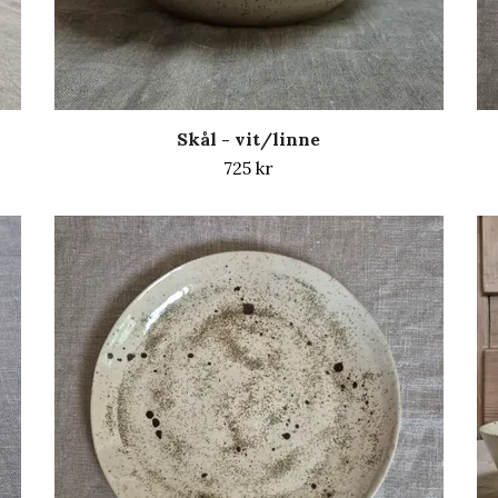
Skål - vit/linne
725 kr