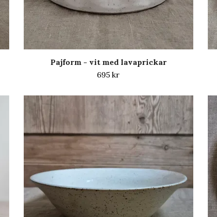
Pajform - vit med lavaprickar
695 kr