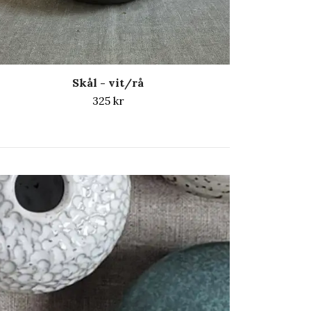
Skål - vit/rå
325 kr