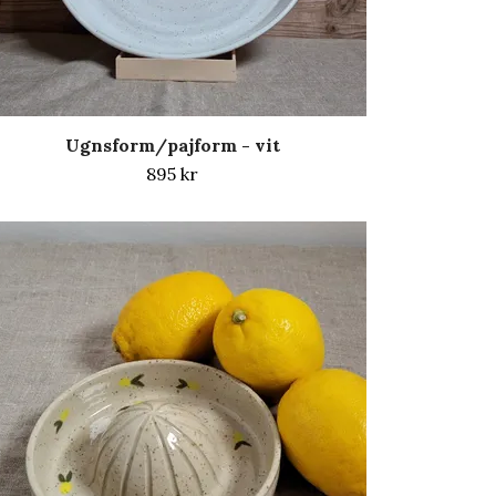
Ugnsform/pajform - vit
895 kr