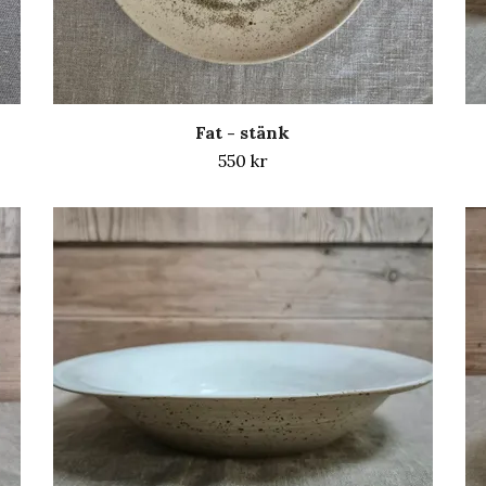
Fat - stänk
550 kr