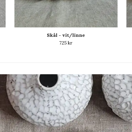
Skål - vit/linne
725 kr