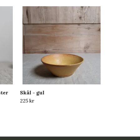
Skål - vit/l
725 kr
ster
Skål - gul
225 kr