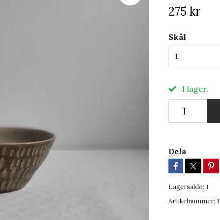
275 kr
Skål
1
I lager.
Dela
Lagersaldo:
1
Artikelnummer: