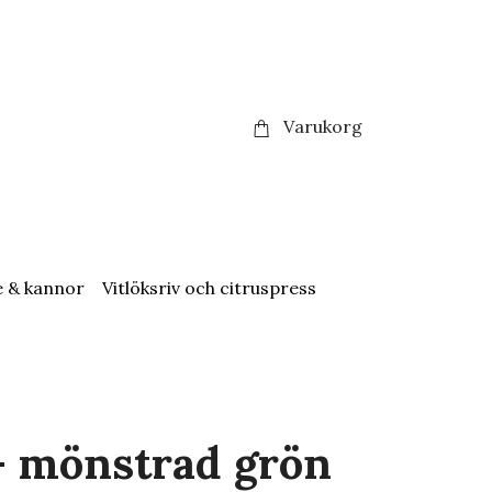
Varukorg
e & kannor
Vitlöksriv och citruspress
- mönstrad grön