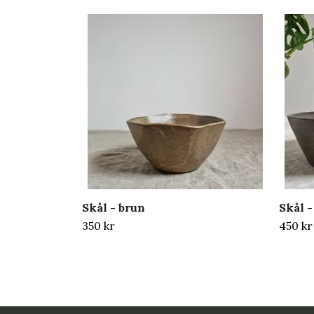
Skål - brun
Skål 
350 kr
450 kr