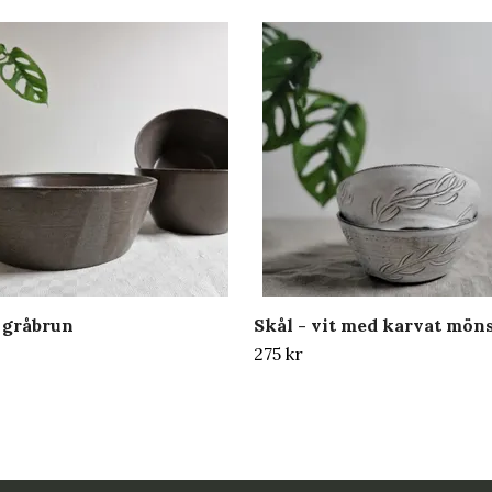
- gråbrun
Skål - vit med karvat mön
275 kr